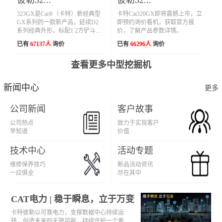
陕西省汉中市用户 189****7826咨询了卡特挖掘机【国四】的价
323GX是Cat®（卡特）新经典型
卡特Cat320GX即将震撼上市，立
广东省云浮市用户 135****9158咨询了卡特彼勒305.5的价格
GX系列的一款新产品，延续D2
即预约询价看机，获取官方报
系列经典外形，标配1 2方铲斗和
价，了解产品参数详情。
广东省广州市用户 176****0629咨询了卡特微型挖掘机【国四
加长履带，以更低的油耗、更高
已有
67137人
询价
已有
66296人
询价
的效率满足机主对回本快的需
广东省惠州市用户 138****0037咨询了卡特挖掘机【国四】的价
求，并且具有毫不妥协的品质，
查看更多中型挖掘机
广东省深圳市用户 156****4564咨询了420F2的价格
始终可靠耐用。
广西壮族自治区贵港市用户 130****4512咨询了【卡特307】
新闻中心
更多
广东省广州市用户 135****8630咨询了轮式装载机的价格
公司新闻
客户故事
四川省成都市用户 173****0019咨询了卡特中型挖掘机【国四
公司热点
致力于实现客户
广东省梅州市用户 175****6728咨询了303CR的价格
早知道
价值
用户 176****1977咨询了卡特彼勒349的价格
技术中心
活动专题
山东省青岛市用户 131****3989咨询了中型挖掘机的价格
维修保养技巧
新品活动资讯
广东省佛山市用户 199****9371咨询了卡特大型挖掘机【国四
一应俱全
尽在其中
山东省济宁市用户 150****9932咨询了CAt320的价格
CAT电力 | 稳于瞬息，立于万变
广西壮族自治区玉林市用户 150****6996咨询了卡特中型挖掘
卡特彼勒以可靠电力，支撑数据中心持续运
湖南省常德市用户 132****8588咨询了卡特355的价格
转，创造未来的无限可能，持续守护一个更美