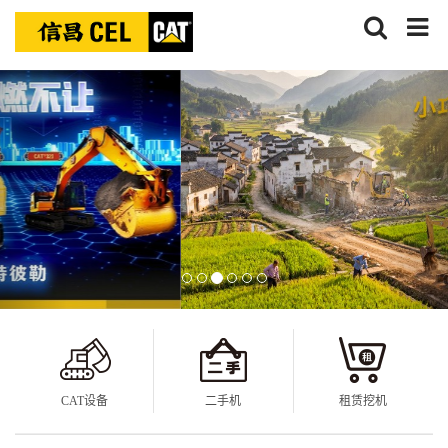
搜
信
索
昌
信昌机器
CAT设备
二手机
租赁挖机