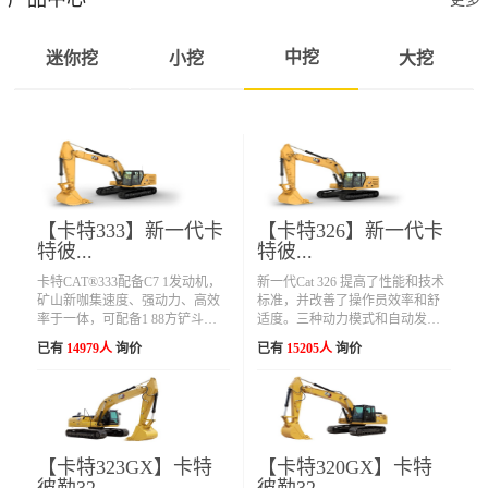
中挖
迷你挖
小挖
大挖
【卡特333】新一代卡
【卡特326】新一代卡
特彼...
特彼...
卡特CAT®333配备C7 1发动机，
新一代Cat 326 提高了性能和技术
矿山新咖集速度、强动力、高效
标准，并改善了操作员效率和舒
率于一体，可配备1 88方铲斗，
适度。三种动力模式和自动发动
通过高达15%的挖掘力提高生产
机转速控制最大限度地减少燃料
已有
14979人
询价
已有
15205人
询价
力，加固结构，增加宽规矩可完
使用并提高发动机效率。
成大型作业，解锁多种严苛工
况。日常保养可在地面完成，节
省...
【卡特323GX】卡特
【卡特320GX】卡特
彼勒32...
彼勒32...